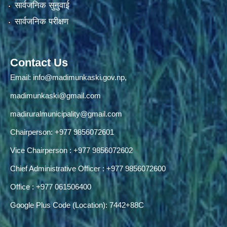
सार्वजनिक सुनुवाई
सार्वजनिक परीक्षण
Contact Us
Email:
info@madimunkaski.gov.np
,
madimunkaski@gmail.com
madiruralmunicipality@gmail.com
Chairperson: +977 9856072601
Vice Chairperson : +977 9856072602
Chief Administrative Officer : +977 9856072600
Office : +977 061506400
Google Plus Code (Location): 7442+88C