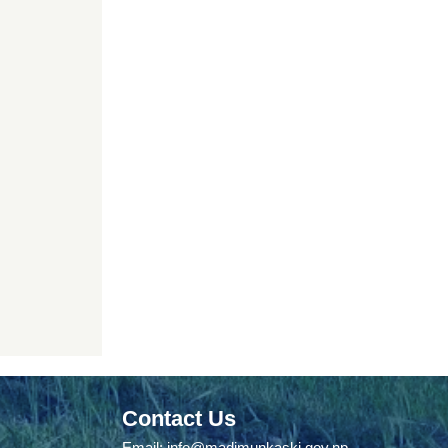
Contact Us
Email:
info@madimunkaski.gov.np
,