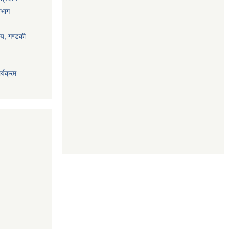
िभाग
ालय, गण्डकी
्यक्रम