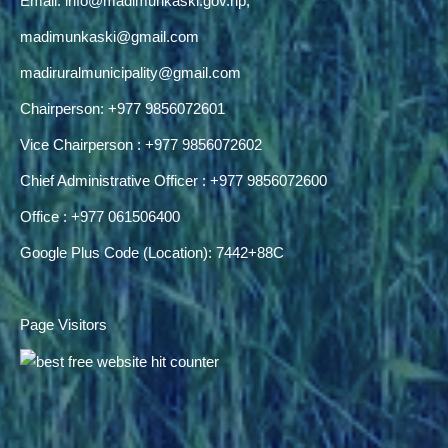
Email:
info@madimunkaski.gov.np
,
madimunkaski@gmail.com
madiruralmunicipality@gmail.com
Chairperson: +977 9856072601
Vice Chairperson : +977 9856072602
Chief Administrative Officer : +977 9856072600
Office : +977 061506400
Google Plus Code (Location): 7442+88C
Page Visitors