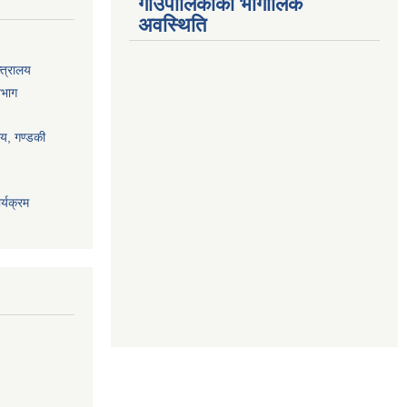
गाउँपालिकाको भौगोलिक
अवस्थिति
्त्रालय
िभाग
ालय, गण्डकी
्यक्रम