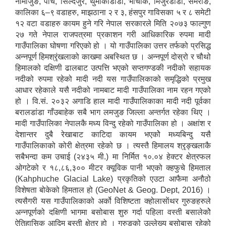
नामार्जुङ, पार्चे, सिल्दजुरे, थुमाकोडांडा, भाचोेक, मिजुरेडाँडा, सैमराङ,
कालिका ६–९ वडाहरु, माझठाना २ र ३, हंसपुर गाविसका ५ र ८ समेटी
१२ वटा वडाहरु कायम हुने गरि नेपाल सरकारले मिति २०७३ फाल्गुण
२७ गते नेपाल राजपत्रमा प्रकाशन गरी आधिकारिक रुपमा मादी
गाउँपालिका घोषणा गरिएको हो । यो गाउँपालिका उत्तर तर्फको प्रसिद्ध
अन्नपूर्ण हिमश्रृंखलाको काखमा अबस्थित छ । अन्नपूर्ण दोस्रो र चौथो
हिमालको दक्षिणी ढालबाट उत्पत्ति भएको सप्तगण्डकी नदीको सहायक
नदीको रुपमा रहेको मादी नदी यस गाउँपालिकाको समृद्धिको प्रमुख
आधार रहेकाले यसै नदीको नामबाट मादी गाउँपालिका नाम रहन गएको
हो । वि.सं. २०३२ अगाडि हाल मादी गाउँपालिकाका मादी नदी पूर्वका
बरालडांडा गाँउबाहेक सबै भाग लमजुङ जिल्ला अन्तर्गत रहेका थिए ।
मादी गाउँपालिका नेपालकै मध्य विन्दु रहेको गाउँपालिका हो । अक्षांश र
देशान्तर दुबै रेखाबाट काटिदा कायम भएकोे मध्यबिन्दु यसै
गाउँपालिकाको कोरी क्षेत्रमा रहेको छ । त्यस्तै हिमालय श्रृङ्खलाकै
सबैभन्दा कम उचाई (२४३५ मी.) मा निर्मित १०.०४ हेक्टर क्षेत्रफल
ओगटेको र १८,८६,३०० मीटर क्यूविक पानी भएको क्हफुचे हिमताल
(Kahphuche Glacial Lake) प्रकृतिको एउटा आफैमा अनौठो
विशेषता बोकेको हिमताल हो (GeoNet & Geog. Dept, 2016) ।
त्यसैगरी यस गाउँपालिकाको अर्को विशिष्टता क्होलासाेंथर गुरुङहरुले
अन्नपूर्णको दक्षिणी भागमा बसोबास शुरु गर्दा पहिला वस्ती बसालेकोे
ऐतिहासिक आदिम बस्ती क्षेत्र हो । गुरुङको उल्लेख्य बसोबास रहेको