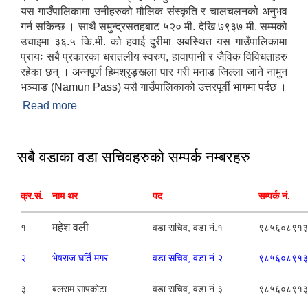
यस गाउँपालिकामा उनीहरुको मौलिक संस्कृति र चालचलनको अनुभव
गर्न सकिन्छ । साथै समुन्द्रसतहबाट ५२० मी. देखि ७९३७ मी. सम्मको
उचाइमा ३६.५ कि.मी. को हवाई दुरीमा अबस्थित यस गाउँपालिकामा
प्रायः सबै प्रकारका धरातलीय स्वरुप, हावापानी र जैविक विविधताहरु
रहेका छन् । अन्नपूर्ण हिमश्रृङ्खला पार गरी मनाङ जिल्ला जाने नामुन
भञ्याङ (Namun Pass) यसै गाउँपालिकाको उत्तरपूर्वी भागमा पर्दछ ।
Read more
about मादी गाउँपालिकाको परिचय
सबै वडाका वडा सचिवहरुको सम्पर्क नम्बरहरु
क्र.सं.
नाम थर
पद
सम्पर्क नं.
महेश वली
१
वडा सचिव, वडा नं.१
९८५६०८९१३
२
भेषराज घर्ति मगर
वडा सचिव, वडा नं.२
९८५६०८९१३
३
बलराम सापकोटा
वडा सचिव, वडा नं.३
९८५६०८९१३