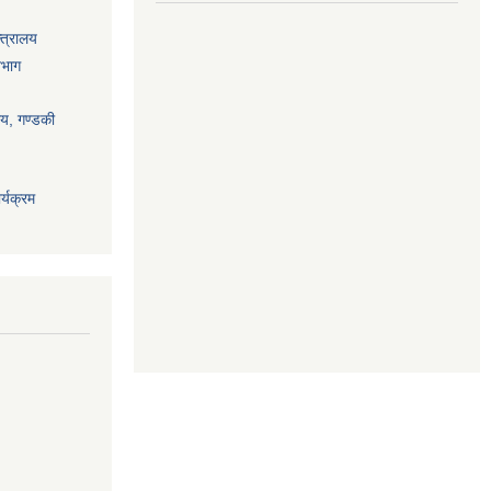
्त्रालय
िभाग
ालय, गण्डकी
्यक्रम