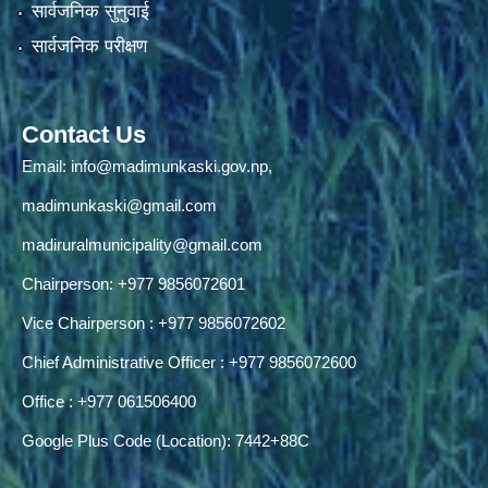
सार्वजनिक सुनुवाई
सार्वजनिक परीक्षण
Contact Us
Email:
info@madimunkaski.gov.np
,
madimunkaski@gmail.com
madiruralmunicipality@gmail.com
Chairperson: +977 9856072601
Vice Chairperson : +977 9856072602
Chief Administrative Officer : +977 9856072600
Office : +977 061506400
Google Plus Code (Location): 7442+88C