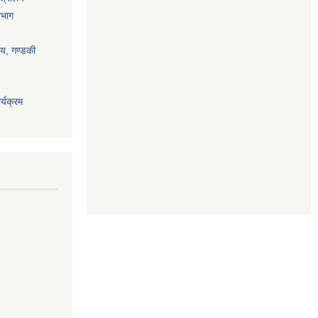
िभाग
ालय, गण्डकी
्यक्रम