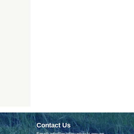
Contact Us
Email:
info@madimunkaski.gov.np
,